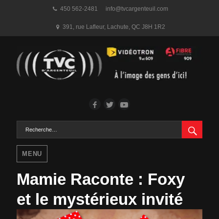
450 562-2481
info@tvcargenteuil.com
391, rue Lafleur
,
Lachute, QC
J8H 1R2
Facebook
Twitter
YouTube
RECH
Rechercher :
MENU
Mamie Raconte : Foxy
et le mystérieux invité