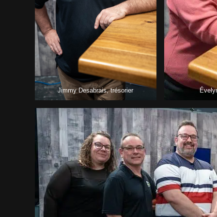
Jimmy Desabrais, trésorier
Évely