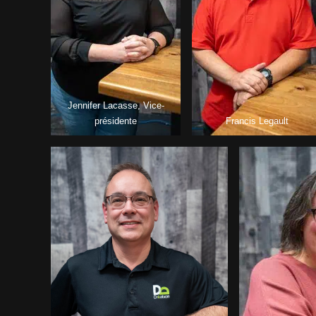
Jennifer Lacasse, Vice-
présidente
Francis Legault