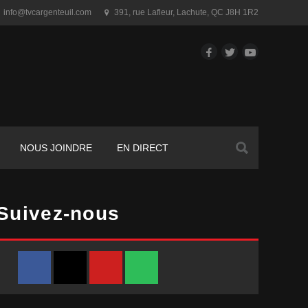
info@tvcargenteuil.com
391, rue Lafleur
,
Lachute, QC
J8H 1R2
Facebook
Twitter
YouTube
Rechercher :
NOUS JOINDRE
EN DIRECT
Suivez-nous