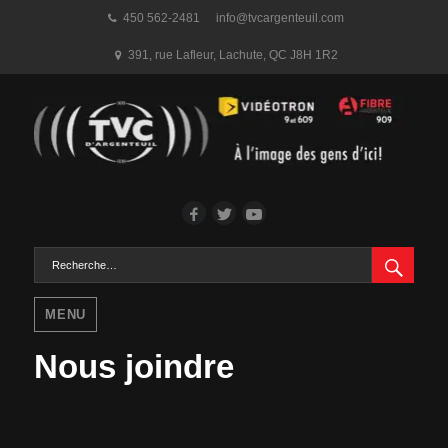
450 562-2481
info@tvcargenteuil.com
391, rue Lafleur
,
Lachute, QC
J8H 1R2
Facebook
Twitter
YouTube
RECH
Rechercher :
MENU
Nous joindre