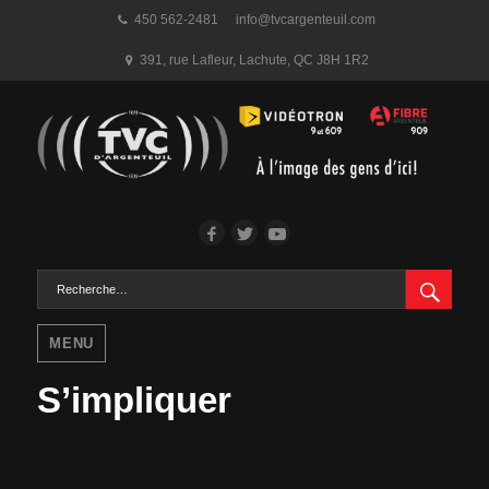
450 562-2481
info@tvcargenteuil.com
391, rue Lafleur
,
Lachute, QC
J8H 1R2
Facebook
Twitter
YouTube
RECH
Rechercher :
MENU
S’impliquer