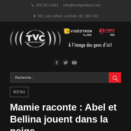
450 562-2481
info@tvcargenteuil.com
391, rue Lafleur
,
Lachute, QC
J8H 1R2
Facebook
Twitter
YouTube
RECH
Rechercher :
MENU
Mamie raconte : Abel et
Bellina jouent dans la