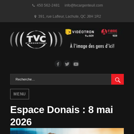
450 562-2481
info@tvcargenteuil.com
391, rue Lafleur
,
Lachute, QC
J8H 1R2
Facebook
Twitter
YouTube
RECH
Rechercher :
MENU
Espace Donais : 8 mai
2026