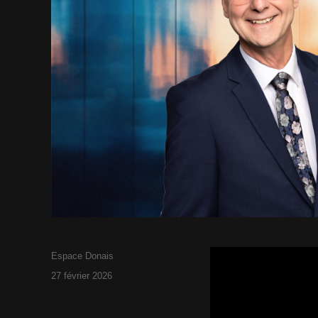
Espace Donais
Publié
27 février 2026
le