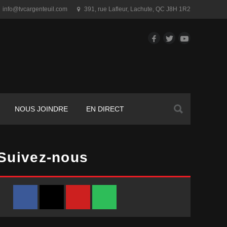
info@tvcargenteuil.com
391, rue Lafleur
,
Lachute, QC
J8H 1R2
Facebook
Twitter
YouTube
Rechercher :
NOUS JOINDRE
EN DIRECT
Suivez-nous