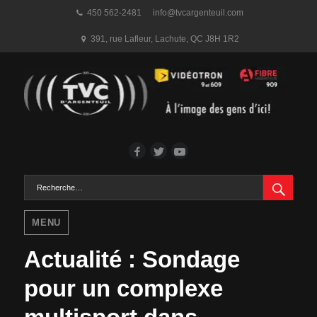
450 562-2481
info@tvcargenteuil.com
391, rue Lafleur
,
Lachute, QC
J8H 1R2
Facebook
Twitter
YouTube
RECH
Rechercher :
MENU
Actualité : Sondage
pour un complexe