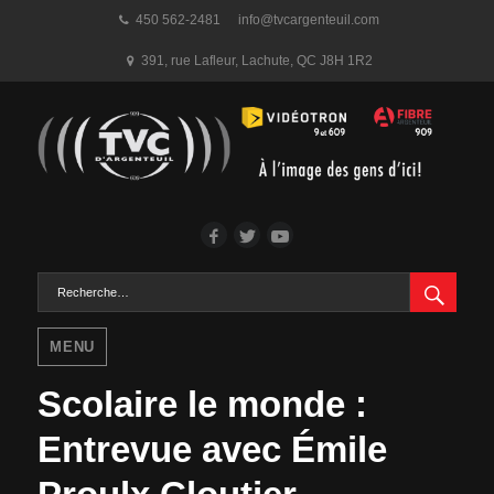
450 562-2481
info@tvcargenteuil.com
391, rue Lafleur
,
Lachute, QC
J8H 1R2
Facebook
Twitter
YouTube
RECH
Rechercher :
MENU
Scolaire le monde :
Entrevue avec Émile